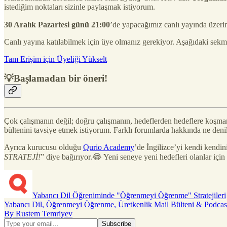
istediğim noktaları sizinle paylaşmak istiyorum.
30 Aralık Pazartesi günü 21:00
’de yapacağımız canlı yayında üzeri
Canlı yayına katılabilmek için üye olmanız gerekiyor. Aşağıdaki sekme 
Tam Erişim için Üyeliği Yükselt
💡Başlamadan bir öneri!
Çok çalışmanın değil; doğru çalışmanın, hedeflerden hedeflere koşm
bültenini tavsiye etmek istiyorum. Farklı forumlarda hakkında ne deni
Ayrıca kurucusu olduğu
Qurio Academy
’de İngilizce’yi kendi kendin
STRATEJİ!
” diye bağırıyor.😂 Yeni seneye yeni hedefleri olanlar için
Yabancı Dil Öğreniminde "Öğrenmeyi Öğrenme" Stratejileri
Yabancı Dil, Öğrenmeyi Öğrenme, Üretkenlik Mail Bülteni & Podcas
By Rustem Temriyev