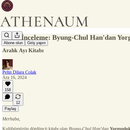
Kitap İnceleme: Byung-Chul Han'dan Yor
Abone olun
Giriş yapın
Aralık Ayı Kitabı
Pelin Dilara Colak
Ara 16, 2024
158
12
Paylaş
Merhaba,
Kulübümüzün dördüncü kitabı olan
Byung-Chul Han
’dan
Yorgunlu