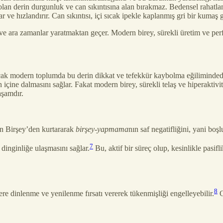
li olan derin durgunluk ve can sıkıntısına alan bırakmaz. Bedensel rahatl
lar ve hızlandırır. Can sıkıntısı, içi sıcak ipekle kaplanmış gri bir kumaş 
t ve ara zamanlar yaratmaktan geçer. Modern birey, sürekli üretim ve per
Ancak modern toplumda bu derin dikkat ve tefekkür kaybolma eğiliminded
in içine dalmasını sağlar. Fakat modern birey, sürekli telaş ve hiperaktiv
aşamdır.
an Birşey’den kurtararak
birşey-yapmama
nın saf negatifliğini, yani bo
7
 dinginliğe ulaşmasını sağlar.
Bu, aktif bir süreç olup, kesinlikle pasifl
8
 dinlenme ve yenilenme fırsatı vererek tükenmişliği engelleyebilir.
G