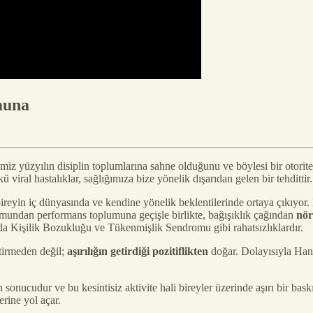
muna
 yüzyılın disiplin toplumlarına sahne olduğunu ve böylesi bir otoriter re
 viral hastalıklar, sağlığımıza bize yönelik dışarıdan gelen bir tehdittir.
eyin iç dünyasında ve kendine yönelik beklentilerinde ortaya çıkıyor. B
mundan performans toplumuna geçişle birlikte, bağışıklık çağından
nör
da Kişilik Bozukluğu ve Tükenmişlik Sendromu gibi rahatsızlıklardır.
ştirmeden değil;
aşırılığın getirdiği pozitiflikten
doğar. Dolayısıyla Han
ucudur ve bu kesintisiz aktivite hali bireyler üzerinde aşırı bir baskı y
rine yol açar.