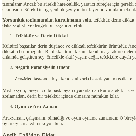
tanımlanır. Ancak bu sürekli hareketlilik, yaratıcı süreçler için gerek
sıkıntısıdır. Sürekli telaş, yeni bir şey yaratmak yerine var olanı tekrar
Yorgunluk toplumundan kurtulmanın yolu
, tefekkür, derin dikka
daha sağlıklı ve dengeli bir yaşam sürebilir.
Tefekkür ve Derin Dikkat
Kültürel başarılar, derin düşünce ve dikkatli tefekkürün ürünüdür. 
dikkatin bir örneğidir. Bu dikkat türü, kişinin kendini aşarak nesneler
anlamda geliştiren şey, öncelikle aktif yaşam değil, tefekküre dayalı y
Negatif Potansiyelin Önemi
Zen-Meditasyonda kişi, kendisini zorla baskılayan, musallat ol
Meditasyon, bireyin zorla baskılayan uyaranlardan kurtularak bir içsel
zorlamadan, derin bir tefekkür içinde olmasını mümkün kılar.
Oyun ve Ara-Zaman
Ara-zaman, çalışmanın olmadığı ve oyun oynama zamanıdır. O bireylere
oyun oynama edimi koyulabilir.
Antik Çağ’dan Ekler..