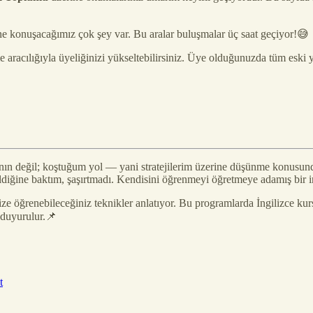
ne konuşacağımız çok şey var. Bu aralar buluşmalar üç saat geçiyor!😅
aracılığıyla üyeliğinizi yükseltebilirsiniz. Üye olduğunuzda tüm eski ya
anın değil; koştuğum yol — yani stratejilerim üzerine düşünme konusu
ldiğine baktım, şaşırtmadı. Kendisini öğrenmeyi öğretmeye adamış bir in
ize öğrenebileceğiniz teknikler anlatıyor. Bu programlarda İngilizce kur
 duyurulur.📌
t