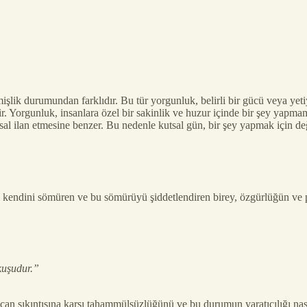
ik durumundan farklıdır. Bu tür yorgunluk, belirli bir gücü veya yetiy
erir. Yorgunluk, insanlara özel bir sakinlik ve huzur içinde bir şey yapm
utsal ilan etmesine benzer. Bu nedenle kutsal gün, bir şey yapmak için 
 kendini sömüren ve bu sömürüyü şiddetlendiren birey, özgürlüğün ve p
kuşudur.”
sıkıntısına karşı tahammülsüzlüğünü ve bu durumun yaratıcılığı nasıl e