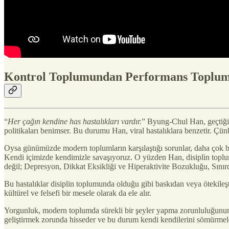
Kontrol Toplumundan Performans Toplu
“
Her çağın kendine has hastalıkları vardır.
” Byung-Chul Han, geçtiğimiz
politikaları benimser. Bu durumu Han, viral hastalıklara benzetir. Çünkü
Oysa günümüzde modern toplumların karşılaştığı sorunlar, daha çok bir
Kendi içimizde kendimizle savaşıyoruz. O yüzden Han, disiplin toplu
değil; Depresyon, Dikkat Eksikliği ve Hiperaktivite Bozukluğu, Sınır
Bu hastalıklar disiplin toplumunda olduğu gibi baskıdan veya ötekile
kültürel ve felsefi bir mesele olarak da ele alır.
Yorgunluk, modern toplumda sürekli bir şeyler yapma zorunluluğunun son
geliştirmek zorunda hisseder ve bu durum kendi kendilerini sömürmele