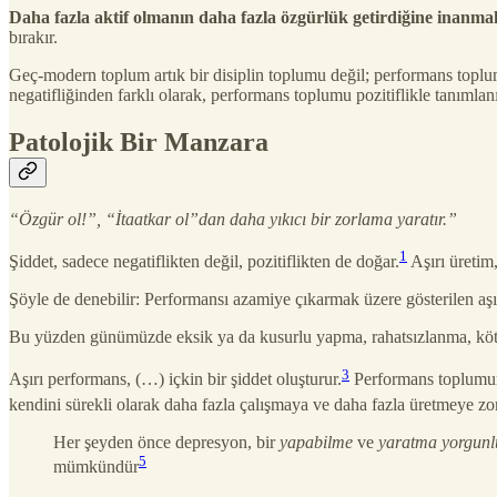
Daha fazla aktif olmanın daha fazla özgürlük getirdiğine inanma
bırakır.
Geç-modern toplum artık bir disiplin toplumu değil; performans toplum
negatifliğinden farklı olarak, performans toplumu pozitiflikle tanımlan
Patolojik Bir Manzara
“Özgür ol!”, “İtaatkar ol”dan daha yıkıcı bir zorlama yaratır.”
1
Şiddet, sadece negatiflikten değil, pozitiflikten de doğar.
Aşırı üretim
Şöyle de denebilir: Performansı azamiye çıkarmak üzere gösterilen aşır
Bu yüzden günümüzde eksik ya da kusurlu yapma, rahatsızlanma, kötü
3
Aşırı performans, (…) içkin bir şiddet oluşturur.
Performans toplumuna
kendini sürekli olarak daha fazla çalışmaya ve daha fazla üretmeye z
Her şeyden önce depresyon, bir
yapabilme
ve
yaratma yorgun
5
mümkündür