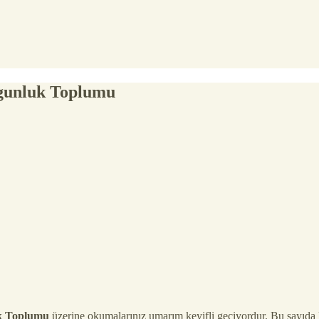
gunluk Toplumu
k Toplumu
üzerine okumalarınız umarım keyifli geçiyordur. Bu sayıda k