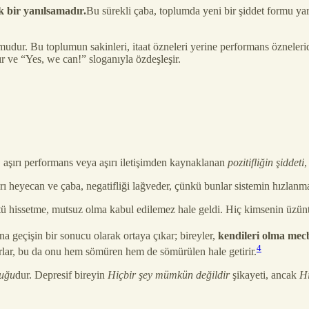
k bir yanılsamadır.
Bu sürekli çaba, toplumda yeni bir şiddet formu yarat
udur. Bu toplumun sakinleri, itaat özneleri yerine performans özneleridi
ır ve “Yes, we can!” sloganıyla özdeşleşir.
, aşırı performans veya aşırı iletişimden kaynaklanan
pozitifliğin şiddeti
,
ı heyecan ve çaba, negatifliği lağveder, çünkü bunlar sistemin hızlanma 
 hissetme, mutsuz olma kabul edilemez hale geldi. Hiç kimsenin üzün
 geçişin bir sonucu olarak ortaya çıkar; bireyler,
kendileri olma mec
4
orlar, bu da onu hem sömüren hem de sömürülen hale getirir.
luğu
dur. Depresif bireyin
Hiçbir şey mümkün değildir
şikayeti, ancak
Hi