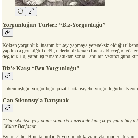
Yorgunluğun Türleri: “Biz-Yorgunluğu”
Kökten yorgunluk, insanın bir şey yapmaya yeteneksiz olduğu tükenmişl
yapılması gerektiğini değil, nelerin bir kenara bırakılabileceğini göst
değildir. Bu, yaratılışı tamamladıktan sonra Tanrı'nın yedinci günü k
Biz’e Karşı “Ben Yorgunluğu”
Tükenmişliğin yorgunluğu, pozitif potansiyelin yorgunluğudur. Kendi
Can Sıkıntısıyla Barışmak
“Can sıkıntısı, yaşantının yumurtası üzerinde kuluçkaya yatan hayal 
-Walter Benjamin
Byung-Chul Han, tanımladığı yorgunluk kavramıyla, modern insanın can 