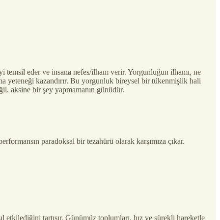
i temsil eder ve insana nefes/ilham verir. Yorgunluğun ilhamı, ne
ama yeteneği kazandırır. Bu yorgunluk bireysel bir tükenmişlik hali
değil, aksine bir şey yapmamanın günüdür.
erformansın paradoksal bir tezahürü olarak karşımıza çıkar.
tkilediğini tartışır. Günümüz toplumları, hız ve sürekli hareketle