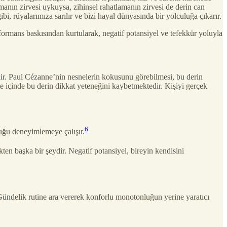
amanın zirvesi uykuysa, zihinsel rahatlamanın zirvesi de derin can
gibi, rüyalarımıza sarılır ve bizi hayal dünyasında bir yolculuğa çıkarır.
formans baskısından kurtularak, negatif potansiyel ve tefekkür yoluyla
ir. Paul Cézanne’nin nesnelerin kokusunu görebilmesi, bu derin
ite içinde bu derin dikkat yeteneğini kaybetmektedir. Kişiyi gerçek
6
şluğu deneyimlemeye çalışır.
ikten başka bir şeydir. Negatif potansiyel, bireyin kendisini
ündelik rutine ara vererek konforlu monotonluğun yerine yaratıcı