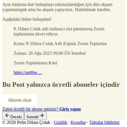
Ayın kitabına dair buluşmayı rahatsızlandığım için dün akşam
yapamamıştık ama bu akşam yapıyoruz. Hatırlatmak istedim.
Aşağıdaki linkte buluşalım!
P. Dilara Colak adlı kullanıcı sizi planlanmış Zoom
toplantısına davet ediyor.
Konu: P. Dilara Colak Adlı Kişinin Zoom Toplantısı
Zaman: 26 Ağu 2025 09:00 ÖS İstanbul
Zoom Toplantısına Katıl
https://us06w…
Bu Post yalnızca ücretli aboneler içindir
Abone olun
Zaten ücretli bir abone misiniz?
Giriş yapın
Önceki
Sonraki
© 2026 Pelin Dilara Çolak
·
Gizlilik
∙
Koşullar
∙
Tahsilat bildirimi