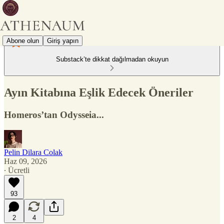
Abone olun
Giriş yapın
Substack’te dikkat dağılmadan okuyun
Ayın Kitabına Eşlik Edecek Öneriler
Homeros’tan Odysseia...
Pelin Dilara Colak
Haz 09, 2026
∙ Ücretli
93
2
4