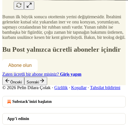
Bunun ilk büyük sonucu otoritenin yerini değiştirmesidir. İbrahimi
gelenekte kutsal söz yukarıdan iner ve onu koruyan, yorumlayan,
sapmayı cezalandıran bir ruhban sınıfı vardır. Yunan rahibi ise
bambaşka bir figürdür, çoğu zaman bir tapınağın bakımını üstlenen,
kurbanı usulünce kesen bir kent görevlisiydi. Bakın, bir teolog değil.
Bu Post yalnızca ücretli aboneler içindir
Abone olun
Zaten ücretli bir abone misiniz?
Giriş yapın
Önceki
Sonraki
© 2026 Pelin Dilara Çolak
·
Gizlilik
∙
Koşullar
∙
Tahsilat bildirimi
Substack’inizi başlatın
App’i edinin