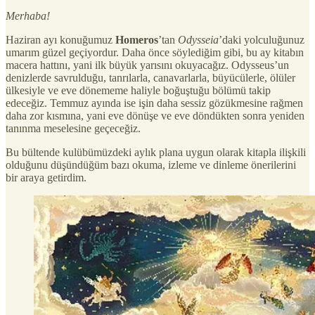
Merhaba!
Haziran ayı konuğumuz
Homeros
’tan
Odysseia
’daki yolculuğunuz
umarım güzel geçiyordur. Daha önce söylediğim gibi, bu ay kitabın
macera hattını, yani ilk büyük yarısını okuyacağız. Odysseus’un
denizlerde savrulduğu, tanrılarla, canavarlarla, büyücülerle, ölüler
ülkesiyle ve eve dönememe haliyle boğuştuğu bölümü takip
edeceğiz. Temmuz ayında ise işin daha sessiz gözükmesine rağmen
daha zor kısmına, yani eve dönüşe ve eve döndükten sonra yeniden
tanınma meselesine geçeceğiz.
Bu bültende kulübümüzdeki aylık plana uygun olarak kitapla ilişkili
olduğunu düşündüğüm bazı okuma, izleme ve dinleme önerilerini
bir araya getirdim.