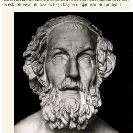
da eski olmayan iki ozana, başlı başına olağanüstü bir cümledir!