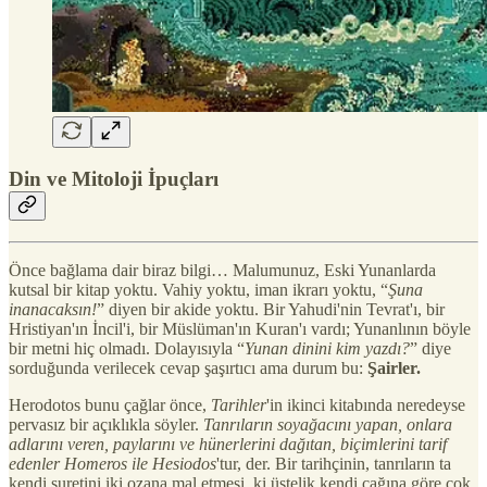
Din ve Mitoloji İpuçları
Önce bağlama dair biraz bilgi… Malumunuz, Eski Yunanlarda
kutsal bir kitap yoktu. Vahiy yoktu, iman ikrarı yoktu, “
Şuna
inanacaksın!
” diyen bir akide yoktu. Bir Yahudi'nin Tevrat'ı, bir
Hristiyan'ın İncil'i, bir Müslüman'ın Kuran'ı vardı; Yunanlının böyle
bir metni hiç olmadı. Dolayısıyla “
Yunan dinini kim yazdı?
” diye
sorduğunda verilecek cevap şaşırtıcı ama durum bu:
Şairler.
Herodotos bunu çağlar önce,
Tarihler
'in ikinci kitabında neredeyse
pervasız bir açıklıkla söyler.
Tanrıların soyağacını yapan, onlara
adlarını veren, paylarını ve hünerlerini dağıtan, biçimlerini tarif
edenler Homeros ile Hesiodos
'tur, der. Bir tarihçinin, tanrıların ta
kendi suretini iki ozana mal etmesi, ki üstelik kendi çağına göre çok